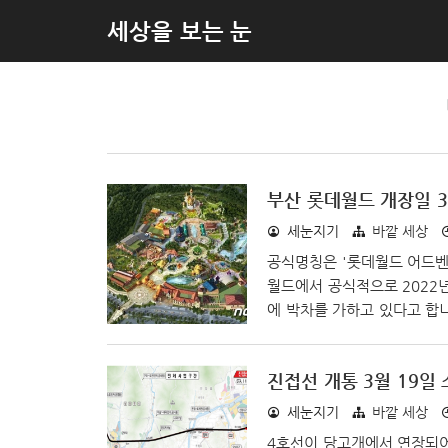
세상을 보는 눈
부산 롯데월드 개장일 3
세눈지기
바깥 세상
공식명칭은 '롯데월드 어드벤
월드에서 공식적으로 2022년
에 박차를 가하고 있다고 합니
문제가 있는 것은 아니냐는 우
은 2021년 5월 개장을 목
진접선 개통 3월 19일
코로나 팬데믹 사태로 제대로
해외에서 도입되는 놀이기구와
세눈지기
바깥 세상
시설 반입과..
4호선이 당고개에서 연장되어