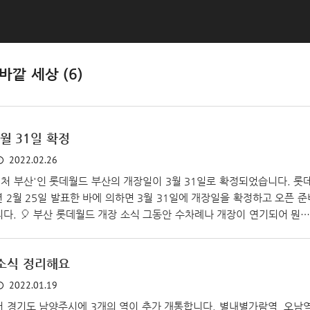
바깥 세상 (6)
월 31일 확정
2022.02.26
처 부산'인 롯데월드 부산의 개장일이 3월 31일로 확정되었습니다. 롯
 2월 25일 발표한 바에 의하면 3월 31일에 개장일을 확정하고 오픈 준
다. 🎈 부산 롯데월드 개장 소식 그동안 수차례나 개장이 연기되어 뭔가
려가 많았었는데, 이제 모든 점검을 마치는 단계가 된 것이죠. 당초 계
표로 했었으니, 무려 10개월이나 지연이 되기는 했습니다. 어차피 열었어
 소식 정리해요
 가지도 못했겠지만요. 개장 연기 사유 역시 코로나 때문이기는 했습니다
 놀이기구 설치 감독의 입국 일정이 지연되는게 큰 사유였거든요. 놀이
2022.01.19
 경기도 남양주시에 3개의 역이 추가 개통합니다. 별내별가람역, 오남역