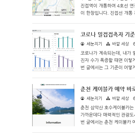
진접역이 개통하여 4호선 연
이 한창입니다. 진접선 개통
었지요. 보다 안전한 철도 개
예정이었던 노선이 4번이나 
코로나 밀접접촉자 기준
문제, 진접선 유치선 건설 
멀어서 발생한 문제), 인허가
세눈지기
바깥 세상
된 문..
코로나가 계속되는데, 내가 
진자 수가 폭증할 때면 이렇게
번 글에서는 그 기준이 어떻
와 같은 기준으로 분류되어 
아래 상황에 해당되는지는 재
춘천 케이블카 예약 바
이용한 대상 사방 2미터 이내
화한 사람 위 사항에 하나라
세눈지기
바깥 세상
상관 없이 14..
춘천 삼악산 호수케이블카는 
가까운데다 매력적인 관광도시
번 글에서는 춘천 케이블카 
에는 온라인 예매를 안 받아서