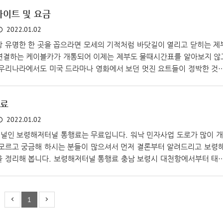
습니다. 춘천 케이블카를 예약하기 위해서는 당연히 공식 홈페이지로 들
사이트 및 요금
는 아래와 같습니다. 춘천 삼악산 호수 케이블카 (samaksancablecar
PC의 경우 우측 상단 '온라인 예약'으로, 모바일의 경우 오른쪽 위 메뉴
2022.01.02
장 유명한 한 곳을 꼽으라면 모세의 기적처럼 바닷길이 열리고 닫히는 제
연결하는 케이블카가 개통되어 이제는 제부도 물때시간표를 알아보지 않
 우리나라에서도 미국 드라마나 영화에서 보던 멋진 요트들이 정박한 것
근처에서부터 출발하여 제부도의 입구까지 연결되는 제부도 케이블카 예약
를 해 보겠습니다. 전곡항 케이블카 예약 사이트 제부도 케이블카를 예
무료
 있습니다. 하나는 네이버 예약이고, 다른 하나는 공식 홈페이지를 이용
이버 포인트 등을 이용할 수 있어서 좋고, 공식 홈페이지는 케이블카 이
2022.01.02
.
널인 보령해저터널 통행료는 무료입니다. 워낙 민자사업 도로가 많이 개
 모르고 궁금해 하시는 분들이 많으셔서 먼저 결론부터 알려드리고 보령
을 정리해 봅니다. 보령해저터널 통행료 충남 보령시 대천항에서부터 태
해저터널로 그 동안 단절되었던 국도 77호선의 연결의 완성인 보령터널
접 투자하여 지은 터널로서 '통행료는 무료'입니다. 따라서 터널 진출입
다. 하이패스가 있어야 통과하는 것 아니야? 하는 걱정도 할 필요가 없
1
천해수욕장 주변으로 멋진 관광을 즐긴 후 10분만에 슝 하고 안면도로 갈
..