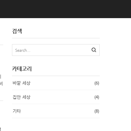
검색
카테고리
데
(6)
바깥 세상
비
(4)
집안 세상
획
도
(8)
기타
.
,