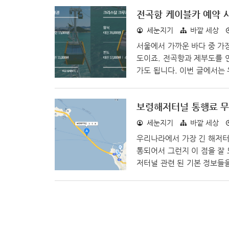
상당수의 표를 예약할 수 있
전곡항 케이블카 예약 
가야겠지요? 공식 홈페이지 주소
com) 홈페이지에 들어가면 
세눈지기
바깥 세상
버..
서울에서 가까운 바다 중 가
도이죠. 전곡항과 제부도를 
가도 됩니다. 이번 글에서는
볼 수 있는 전곡 마리나항 
사이트와 요금에 대해서 정리
보령해저터널 통행료 
하기 위해서는 2가지 방법이
는 것이죠. 네이버 예약은 네
세눈지기
바깥 세상
하는데 관련 정보들을 한꺼번.
우리나라에서 가장 긴 해저터
통되어서 그런지 이 점을 잘
저터널 관련 된 기본 정보들
원산도 저두항까지 이어지는 
은 다행히 국토교통부에서 직
에는 톨게이트 부스가 없습니
니다. 보령 머드 축제 등 대
수 있는 것이에요. 보령해저터