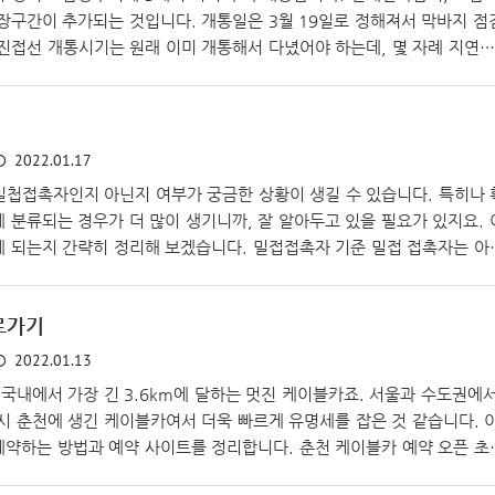
장구간이 추가되는 것입니다. 개통일은 3월 19일로 정해져서 막바지 점
 진접선 개통시기는 원래 이미 개통해서 다녔어야 하는데, 몇 자례 지연되
통을 준비하기 위함이었다고 생각을 해 봐야겠지요. 하지만, 2019년 개
연기된 것은 조금 아쉽기는 합니다. 4차례나 연기된 이유는 차량기지 이
문제 (운행하지 않는 심야 시간대 유지보수작업을 위한 진접차량기지가 너
로 인한 문제 (원래 2021년 12월 개통 예정이었으나, 각종 인허가가 지
2022.01.17
밀첩접촉자인지 아닌지 여부가 궁금한 상황이 생길 수 있습니다. 특히나 
 분류되는 경우가 더 많이 생기니까, 잘 알아두고 있을 필요가 있지요. 
게 되는지 간략히 정리해 보겠습니다. 밀접접촉자 기준 밀접 접촉자는 아
자가 격리 대상으로 지정됩니다. 만일 주변에서 코로나 확진자가 생긴다
빠르게 확인해 보시는 것이 좋습니다. 확진자와 동 시간대에 같은 장소
로가기
 밀폐된 공간 상시 근무자 같이 식사한 사람 수분(5분) 이상 마주보며 대
도 대상이 되면 밀접접촉자, 즉 자가격리 대상으로 분류가 되어 증상유무
2022.01.13
국내에서 가장 긴 3.6km에 달하는 멋진 케이블카죠. 서울과 수도권에
 춘천에 생긴 케이블카여서 더욱 빠르게 유명세를 잡은 것 같습니다. 
예약하는 방법과 예약 사이트를 정리합니다. 춘천 케이블카 예약 오픈 초
 엄청난 줄을 아침부터 선 다음에야 그 날 표를 구할 수 있었는데, 지금